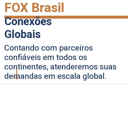
FOX Brasil
Conexões
Heavy Lift e
Globais
Engenharia
Contando com parceiros
EXPLORAR
confiáveis em todos os
continentes, atenderemos suas
demandas em escala global.