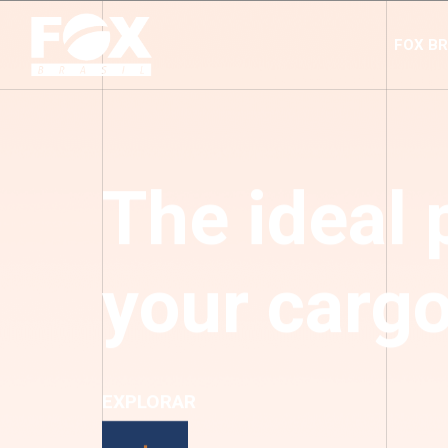
FOX BR
The ideal 
your carg
EXPLORAR