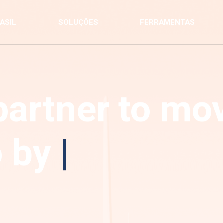
ASIL
SOLUÇÕES
FERRAMENTAS
partner to mo
o by
|