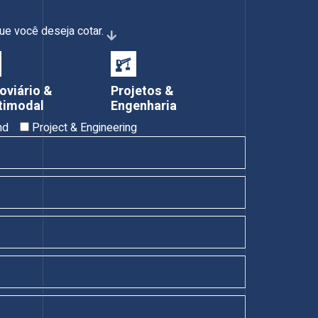
que você deseja cotar.
oviário &
Projetos &
timodal
Engenharia
nd
Project & Engineering