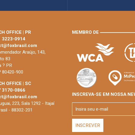
H OFFICE | PR
MEMBRO DE
1 3223-0914
ct@foxbrasil.com
mendador Araújo, 143,
to 83
ba ? PR
 ? 80420-900
H OFFICE | SC
7 3170-0866
INSCREVA-SE EM NOSSA NE
ct@foxbrasil.com
guai, 223, Sala 1292 - Itajaí
rasil - 88302-201