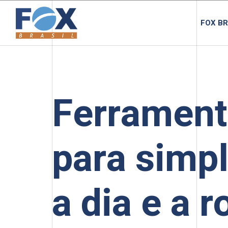
FOX BR
Ferrament
para simpl
a dia e a r