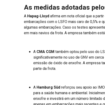
As medidas adotadas pel
A
Hapag-Lloyd
afirma em nota oficial que a parti
embarcações com o LSFO mais caro de 0,5% e qu
algumas embarcações. Caso os testes apresente
em mais navios da frota. A empresa também está si
A
CMA CGM
também optou pelo uso do LSFO
significativamente no uso de GNV em cerca
emissão de óxido de enxofre. A empresa t
parte da frota.
A
Hamburg Süd
reforçou seu apoio ao IMO 
para a saúde humana e ambiental. Inicialmen
enxofre e investirá em um número limitad
apenas em embarcações mais recentes e qu