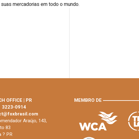
de suas mercadorias em todo o mundo.
H OFFICE | PR
MEMBRO DE
1 3223-0914
ct@foxbrasil.com
mendador Araújo, 143,
to 83
ba ? PR