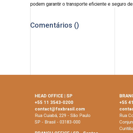
podem garantir o transporte eficiente e seguro 
Comentários (
)
HEAD OFFICE | SP
BRANC
+55 11 3543-0200
+55 4
contact@foxbrasil.com
conta
Rua Cuiabá, 229 - São Paulo
Rua Co
SP - Brasil - 03183-000
Conjun
Curiti