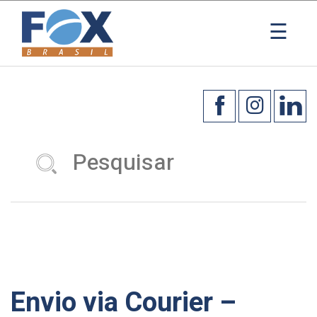
×
☰
Envio via Courier –