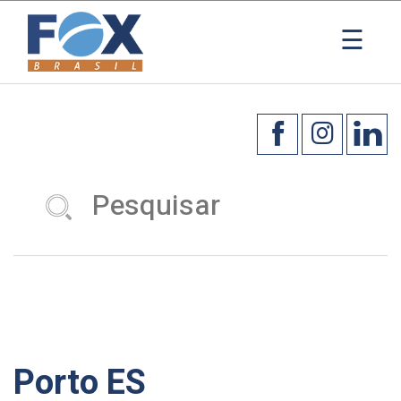
×
☰
Porto ES