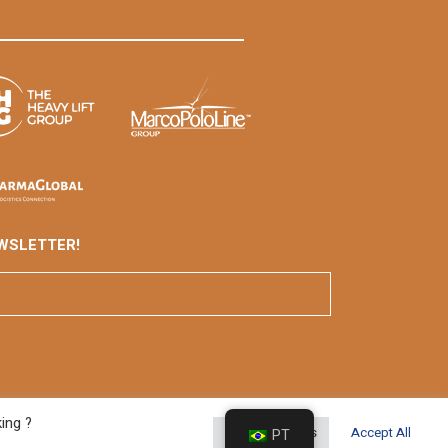
WSLETTER!
ing ?
Cookie Settings
Accept All
PT
veloped By