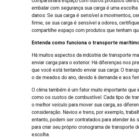
compartilhará espaço com outros produtos dentr
embalar com segurança sua carga é uma escolha in
danos: Se sua carga é sensível a movimentos, cer
firme, se sua carga é sensível a odores, certifiqu
compartilhe espaço com produtos que tenham qual
Entenda como funciona o transporte marítim
Há muitos aspectos da indústria de transporte m
enviar carga para o exterior. Há diferenças nos 
que você está tentando enviar sua carga: O transp
o de meados do ano, devido à demanda e aos fer
O clima também é um fator muito importante que i
como os custos de combustível. Cada tipo de tran
o melhor veículo para mover sua carga, as difer
consideração. Navios e trens, por exemplo, trab
entanto, podem ser contratados para atender às 
para criar seu próprio cronograma de transporte 
escolha.