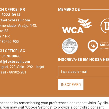
H OFFICE | PR
MEMBRO DE
1 3223-0914
ct@foxbrasil.com
mendador Araújo, 143,
to 83
ba ? PR
 ? 80420-900
H OFFICE | SC
7 3170-0866
INSCREVA-SE EM NOSSA NE
ct@foxbrasil.com
guai, 223, Sala 1292 - Itajaí
rasil - 88302-201
erience by remembering your preferences and repeat visits. By click
De
 you may visit "Cookie Settings" to provide a controlled consent.