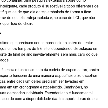
o do contêiner. Uma pesquisa extensiva sobre como
teligente, cada produto é suscetível a tipos diferentes de
tifique-se de que ela esteja embalada de forma a ficar
e-se de que ela esteja isolada e, no caso de LCL, que não
quer tipo de cheiro.
o
arítimo que precisam ser compreendidos antes de tentar
preços e nos tempos de trânsito, dependendo da estação em
orte de final de ano inevitavelmente será mais caro do que
iados.
nfluencia o funcionamento da cadeia de suprimentos, assim
sporte funciona de uma maneira específica e, ao escolher
enças entre cada um deles precisam ser levadas em
alham em um cronograma estabelecido. Caminhões, no
suas demandas individuais. Entender isso é fundamental
de acordo com a disponibilidade das transportadoras de sua