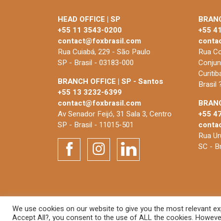
HEAD OFFICE | SP
BRANC
+55 11 3543-0200
+55 4
contact@foxbrasil.com
conta
Rua Cuiabá, 229 - São Paulo
Rua Co
SP - Brasil - 03183-000
Conjun
Curiti
BRANCH OFFICE | SP - Santos
Brasil
+55 13 3232-6399
contact@foxbrasil.com
BRANC
Av Senador Feijó, 31 Sala 3, Centro
+55 4
SP - Brasil - 11015-501
conta
Rua Uru
SC - B
We use cookies on our website to give you the most relevant exp
© 2026 FOX Brasil
Accept All?, you consent to the use of ALL the cookies. However,